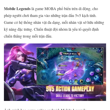
Mobile Legends
là game MOBA phổ biến trên di động, cho
phép người chơi tham gia vào những trận đấu 5v5 kịch tính.
Game có hệ thống nhân vật đa dạng, mỗi nhân vật sở hữu những
kỹ năng đặc trưng. Chiến thuật đội nhóm là yếu tố quyết định
chiến thắng trong mỗi trận đấu.