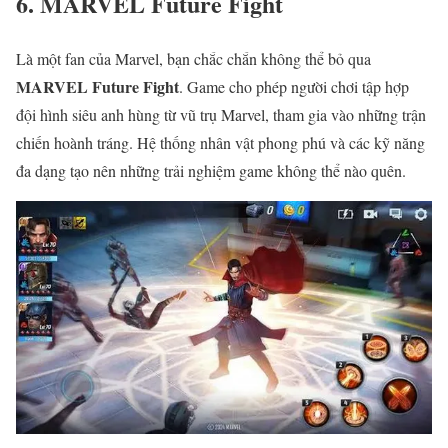
6. MARVEL Future Fight
Là một fan của Marvel, bạn chắc chắn không thể bỏ qua
MARVEL Future Fight
. Game cho phép người chơi tập hợp
đội hình siêu anh hùng từ vũ trụ Marvel, tham gia vào những trận
chiến hoành tráng. Hệ thống nhân vật phong phú và các kỹ năng
đa dạng tạo nên những trải nghiệm game không thể nào quên.