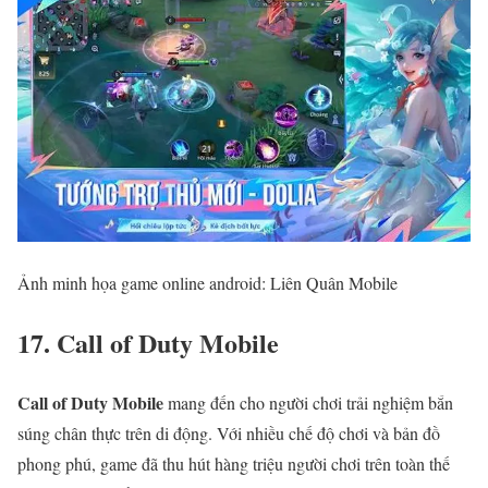
Ảnh minh họa game online android: Liên Quân Mobile
17. Call of Duty Mobile
Call of Duty Mobile
mang đến cho người chơi trải nghiệm bắn
súng chân thực trên di động. Với nhiều chế độ chơi và bản đồ
phong phú, game đã thu hút hàng triệu người chơi trên toàn thế