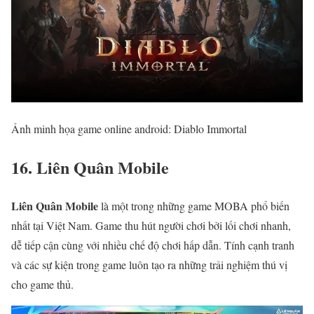
Ảnh minh họa game online android: Diablo Immortal
16. Liên Quân Mobile
Liên Quân Mobile
là một trong những game MOBA phổ biến
nhất tại Việt Nam. Game thu hút người chơi bởi lối chơi nhanh,
dễ tiếp cận cùng với nhiều chế độ chơi hấp dẫn. Tính cạnh tranh
và các sự kiện trong game luôn tạo ra những trải nghiệm thú vị
cho game thủ.