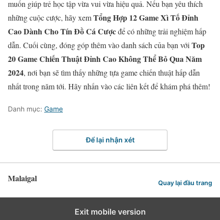
muốn giúp trẻ học tập vừa vui vừa hiệu quả. Nếu bạn yêu thích
Tổng Hợp 12 Game Xì Tố Đỉnh
những cuộc cược, hãy xem
Cao Dành Cho Tín Đồ Cá Cược
để có những trải nghiệm hấp
Top
dẫn. Cuối cùng, đóng góp thêm vào danh sách của bạn với
20 Game Chiến Thuật Đỉnh Cao Không Thể Bỏ Qua Năm
2024
, nơi bạn sẽ tìm thấy những tựa game chiến thuật hấp dẫn
nhất trong năm tới. Hãy nhấn vào các liên kết để khám phá thêm!
Danh mục:
Game
Để lại nhận xét
Malaigal
Quay lại đầu trang
Exit mobile version