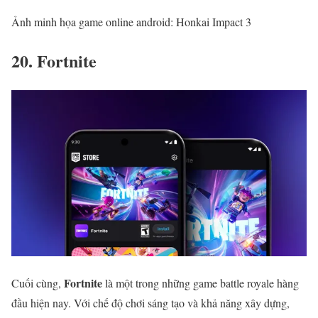
Ảnh minh họa game online android: Honkai Impact 3
20. Fortnite
Fortnite
Cuối cùng,
là một trong những game battle royale hàng
đầu hiện nay. Với chế độ chơi sáng tạo và khả năng xây dựng,