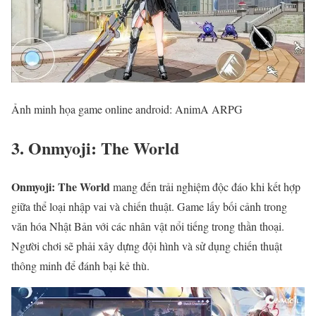
Ảnh minh họa game online android: AnimA ARPG
3. Onmyoji: The World
Onmyoji: The World
mang đến trải nghiệm độc đáo khi kết hợp
giữa thể loại nhập vai và chiến thuật. Game lấy bối cảnh trong
văn hóa Nhật Bản với các nhân vật nổi tiếng trong thần thoại.
Người chơi sẽ phải xây dựng đội hình và sử dụng chiến thuật
thông minh để đánh bại kẻ thù.