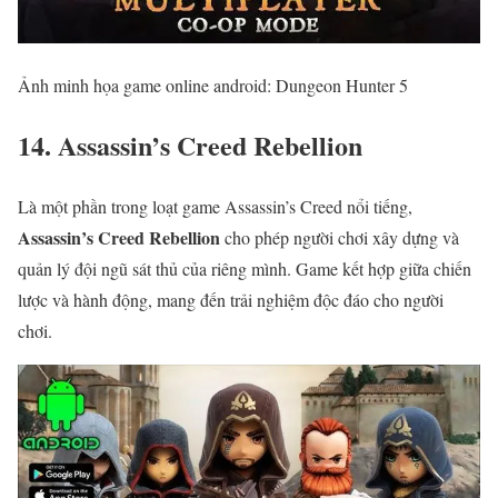
Ảnh minh họa game online android: Dungeon Hunter 5
14. Assassin’s Creed Rebellion
Là một phần trong loạt game Assassin’s Creed nổi tiếng,
Assassin’s Creed Rebellion
cho phép người chơi xây dựng và
quản lý đội ngũ sát thủ của riêng mình. Game kết hợp giữa chiến
lược và hành động, mang đến trải nghiệm độc đáo cho người
chơi.