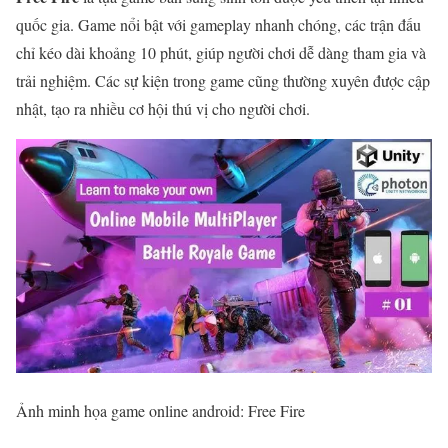
quốc gia. Game nổi bật với gameplay nhanh chóng, các trận đấu
chỉ kéo dài khoảng 10 phút, giúp người chơi dễ dàng tham gia và
trải nghiệm. Các sự kiện trong game cũng thường xuyên được cập
nhật, tạo ra nhiều cơ hội thú vị cho người chơi.
Ảnh minh họa game online android: Free Fire