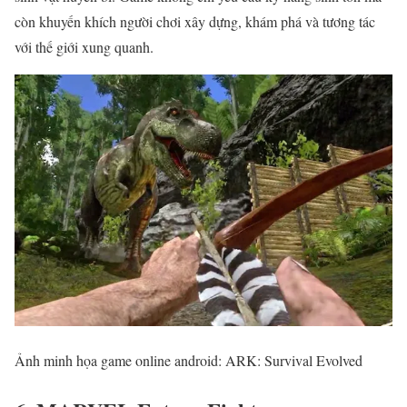
còn khuyến khích người chơi xây dựng, khám phá và tương tác
với thế giới xung quanh.
Ảnh minh họa game online android: ARK: Survival Evolved