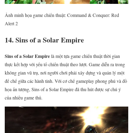
Ảnh minh họa game chiến thuật: Command & Conquer: Red
Alert 2
14. Sins of a Solar Empire
Sins of a Solar Empire
là một tựa game chiến thuật thời gian
thực kết hợp với yếu tố chiến thuật theo lượt. Game diễn ra trong
không gian vũ trụ, nơi người chơi phải xây dựng và quản lý một
đế chế giữa các hành tinh. Với cơ chế gameplay phong phú và đồ
họa ấn tượng, Sins of a Solar Empire đã thu hút được sự chú ý
của nhiều game thủ.