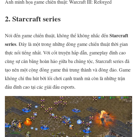
Ảnh minh họa game chiến thuật: Warcraft III: Reforged
2. Starcraft series
Starcraft
Nói đến game chiến thuật, không thể không nhắc đến
series
. Đây là một trong những dòng game chiến thuật thời gian
thực nổi tiếng nhất. Với cốt truyện hấp dẫn, gameplay đỉnh cao
cùng sự cân bằng hoàn hảo giữa ba chủng tộc, Starcraft series đã
tạo nên một cộng đồng game thủ trung thành và đông đảo. Game
không chỉ thu hút bởi lối chơi cạnh tranh mà còn là những trận
đấu đỉnh cao tại các giải đấu esports.