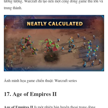
tưởng tượng, Warcraft đã tạo nên một cộng đồng game thủ lớn và
trung thành.
Ảnh minh họa game chiến thuật: Warcraft series
17. Age of Empires II
Age of Empires II
là một phiên bản huyền thoại trong dòng