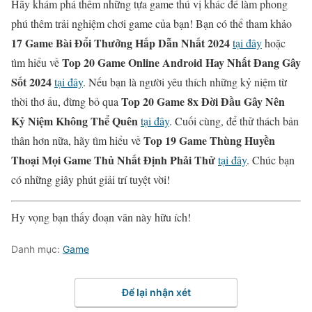
Hãy khám phá thêm những tựa game thú vị khác để làm phong
phú thêm trải nghiệm chơi game của bạn! Bạn có thể tham khảo
17 Game Bài Đổi Thưởng Hấp Dẫn Nhất 2024
tại đây
hoặc
Top 20 Game Online Android Hay Nhất Đang Gây
tìm hiểu về
Sốt 2024
tại đây
. Nếu bạn là người yêu thích những kỷ niệm từ
Top 20 Game 8x Đời Đầu Gây Nên
thời thơ ấu, đừng bỏ qua
Kỷ Niệm Không Thể Quên
tại đây
. Cuối cùng, để thử thách bản
Top 19 Game Thùng Huyền
thân hơn nữa, hãy tìm hiểu về
Thoại Mọi Game Thủ Nhất Định Phải Thử
tại đây
. Chúc bạn
có những giây phút giải trí tuyệt vời!
Hy vọng bạn thấy đoạn văn này hữu ích!
Danh mục:
Game
Để lại nhận xét