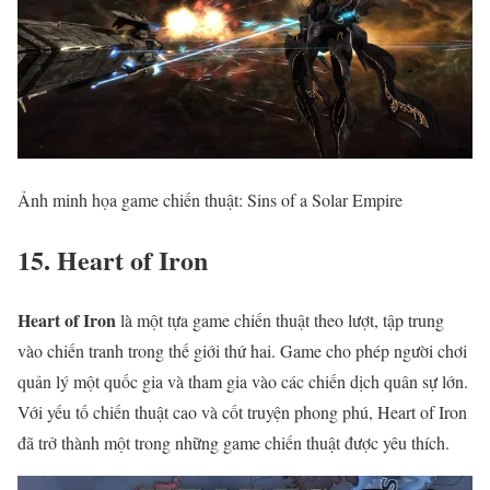
Ảnh minh họa game chiến thuật: Sins of a Solar Empire
15. Heart of Iron
Heart of Iron
là một tựa game chiến thuật theo lượt, tập trung
vào chiến tranh trong thế giới thứ hai. Game cho phép người chơi
quản lý một quốc gia và tham gia vào các chiến dịch quân sự lớn.
Với yếu tố chiến thuật cao và cốt truyện phong phú, Heart of Iron
đã trở thành một trong những game chiến thuật được yêu thích.