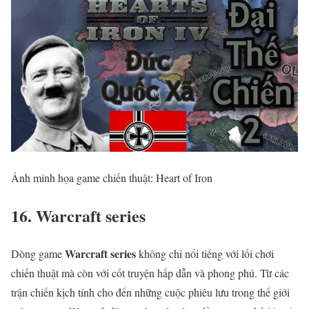
Ảnh minh họa game chiến thuật: Heart of Iron
16. Warcraft series
Warcraft series
Dòng game
không chỉ nổi tiếng với lối chơi
chiến thuật mà còn với cốt truyện hấp dẫn và phong phú. Từ các
trận chiến kịch tính cho đến những cuộc phiêu lưu trong thế giới