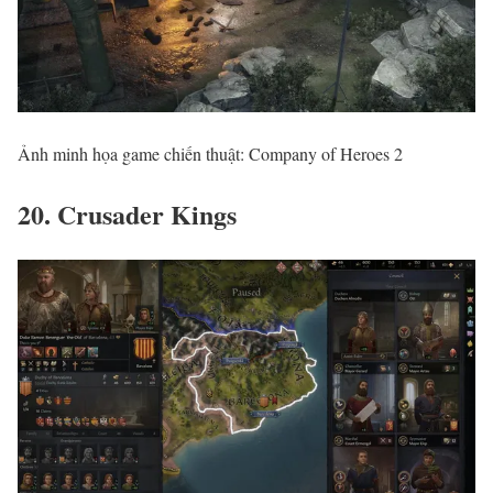
Ảnh minh họa game chiến thuật: Company of Heroes 2
20. Crusader Kings