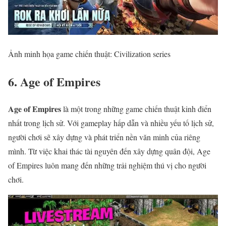
Ảnh minh họa game chiến thuật: Civilization series
6. Age of Empires
Age of Empires
là một trong những game chiến thuật kinh điển
nhất trong lịch sử. Với gameplay hấp dẫn và nhiều yếu tố lịch sử,
người chơi sẽ xây dựng và phát triển nền văn minh của riêng
mình. Từ việc khai thác tài nguyên đến xây dựng quân đội, Age
of Empires luôn mang đến những trải nghiệm thú vị cho người
chơi.