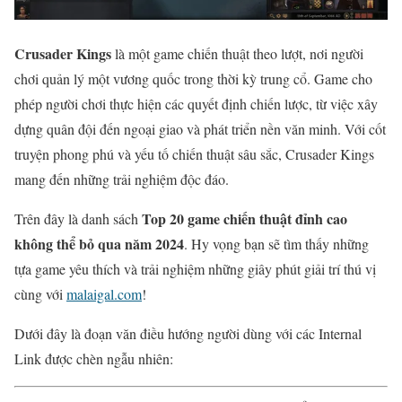
Crusader Kings
là một game chiến thuật theo lượt, nơi người
chơi quản lý một vương quốc trong thời kỳ trung cổ. Game cho
phép người chơi thực hiện các quyết định chiến lược, từ việc xây
dựng quân đội đến ngoại giao và phát triển nền văn minh. Với cốt
truyện phong phú và yếu tố chiến thuật sâu sắc, Crusader Kings
mang đến những trải nghiệm độc đáo.
Top 20 game chiến thuật đỉnh cao
Trên đây là danh sách
không thể bỏ qua năm 2024
. Hy vọng bạn sẽ tìm thấy những
tựa game yêu thích và trải nghiệm những giây phút giải trí thú vị
cùng với
malaigal.com
!
Dưới đây là đoạn văn điều hướng người dùng với các Internal
Link được chèn ngẫu nhiên: