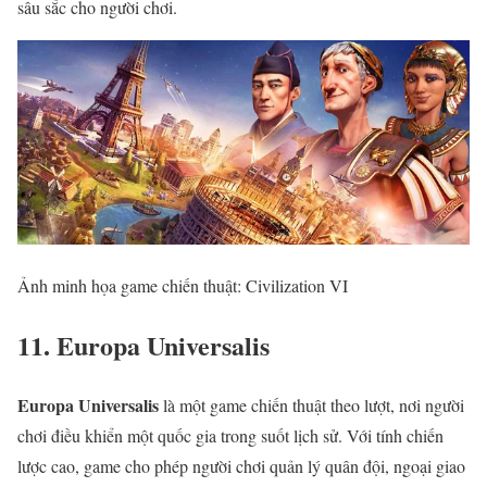
sâu sắc cho người chơi.
Ảnh minh họa game chiến thuật: Civilization VI
11. Europa Universalis
Europa Universalis
là một game chiến thuật theo lượt, nơi người
chơi điều khiển một quốc gia trong suốt lịch sử. Với tính chiến
lược cao, game cho phép người chơi quản lý quân đội, ngoại giao