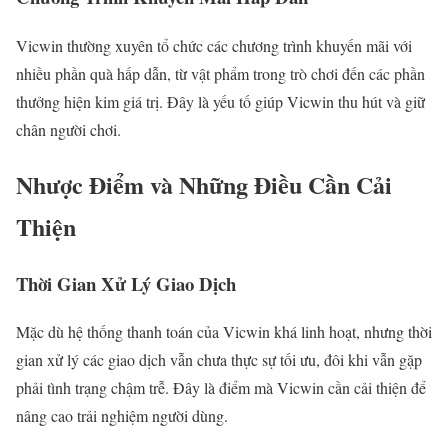
Vicwin thường xuyên tổ chức các chương trình khuyến mãi với
nhiều phần quà hấp dẫn, từ vật phẩm trong trò chơi đến các phần
thưởng hiện kim giá trị. Đây là yếu tố giúp Vicwin thu hút và giữ
chân người chơi.
Nhược Điểm và Những Điều Cần Cải
Thiện
Thời Gian Xử Lý Giao Dịch
Mặc dù hệ thống thanh toán của Vicwin khá linh hoạt, nhưng thời
gian xử lý các giao dịch vẫn chưa thực sự tối ưu, đôi khi vẫn gặp
phải tình trạng chậm trễ. Đây là điểm mà Vicwin cần cải thiện để
nâng cao trải nghiệm người dùng.