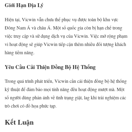
Giới Hạn Địa Lý
Hiện tại, Vicwin vẫn chưa thể phục vụ được toàn bộ khu vực
Đông Nam Á và châu Á. Một số quốc gia còn bị hạn chế trong
việc truy cập và sử dụng dịch vụ của Vicwin. Việc mở rộng phạm
vi hoạt động sẽ giúp Vicwin tiếp cận thêm nhiều đối tượng khách
hàng tiềm năng.
Yêu Cầu Cải Thiện Đồng Bộ Hệ Thống
Trong quá trình phát triển, Vicwin cần cải thiện đồng bộ hệ thống
kỹ thuật để đảm bảo mọi tính năng đều hoạt động mượt mà. Một
số người dùng phản ánh về tình trạng giật, lag khi trải nghiệm các
trò chơi có đồ họa phức tạp.
Kết Luận