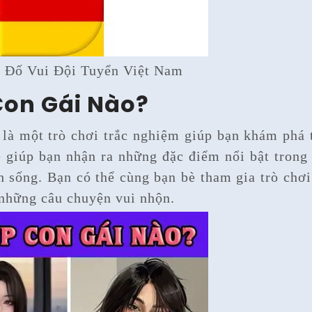
: Đố Vui Đội Tuyển Việt Nam
Con Gái Nào?
là một trò chơi trắc nghiệm giúp bạn khám phá 
ẽ giúp bạn nhận ra những đặc điểm nổi bật trong 
h sống. Bạn có thể cùng bạn bè tham gia trò chơi
 những câu chuyện vui nhộn.