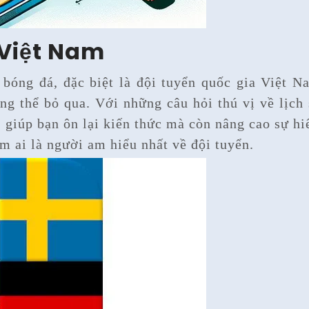
 Việt Nam
 bóng đá, đặc biệt là đội tuyển quốc gia Việt 
ng thể bỏ qua. Với những câu hỏi thú vị về lịch 
ỉ giúp bạn ôn lại kiến thức mà còn nâng cao sự h
m ai là người am hiểu nhất về đội tuyển.