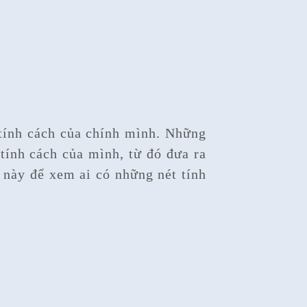
tính cách của chính mình. Những
tính cách của mình, từ đó đưa ra
 này để xem ai có những nét tính