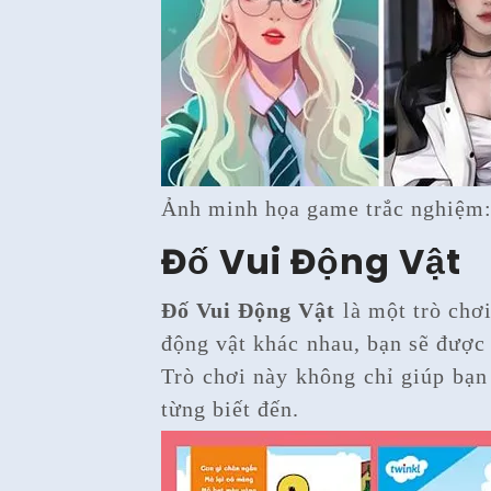
Ảnh minh họa game trắc nghiệm
Đố Vui Động Vật
Đố Vui Động Vật
là một trò chơi
động vật khác nhau, bạn sẽ được 
Trò chơi này không chỉ giúp bạn
từng biết đến.