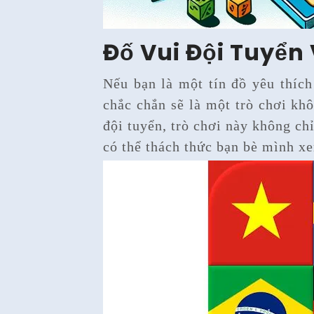
Đố Vui Đội Tuyển
Nếu bạn là một tín đồ yêu thích
chắc chắn sẽ là một trò chơi khô
đội tuyển, trò chơi này không ch
có thể thách thức bạn bè mình xe