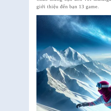
giới thiệu đến bạn 13 game.