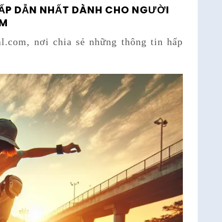
HẤP DẪN NHẤT DÀNH CHO NGƯỜI
ỂM
.com, nơi chia sẻ những thông tin hấp