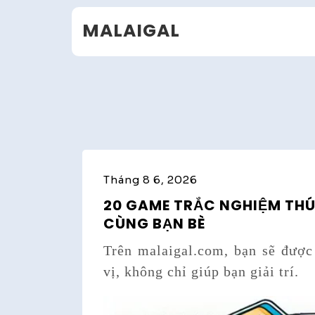
Skip
MALAIGAL
to
content
Tháng 8 6, 2026
20 GAME TRẮC NGHIỆM THÚ
CÙNG BẠN BÈ
Trên malaigal.com, bạn sẽ đượ
vị, không chỉ giúp bạn giải trí.