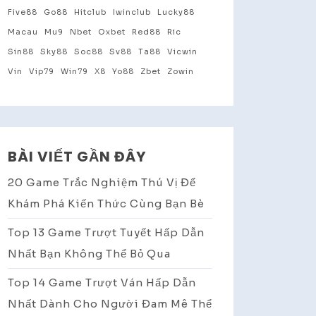
Five88
Go88
Hitclub
Iwinclub
Lucky88
Macau
Mu9
Nbet
Oxbet
Red88
Ric
Sin88
Sky88
Soc88
Sv88
Ta88
Vicwin
Vin
Vip79
Win79
X8
Yo88
Zbet
Zowin
BÀI VIẾT GẦN ĐÂY
20 Game Trắc Nghiệm Thú Vị Để
Khám Phá Kiến Thức Cùng Bạn Bè
Top 13 Game Trượt Tuyết Hấp Dẫn
Nhất Bạn Không Thể Bỏ Qua
Top 14 Game Trượt Ván Hấp Dẫn
Nhất Dành Cho Người Đam Mê Thể