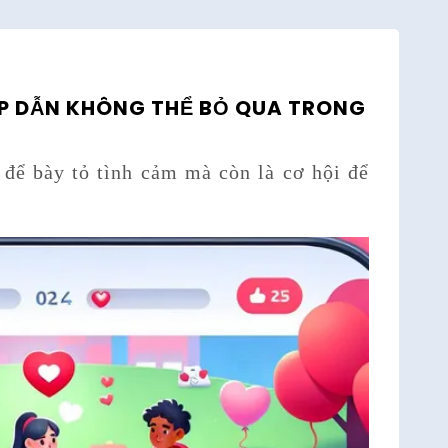
ẤP DẪN KHÔNG THỂ BỎ QUA TRONG
 để bày tỏ tình cảm mà còn là cơ hội để