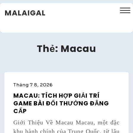
Skip
MALAIGAL
to
content
Close
Menu
Thẻ:
Macau
Tháng 7 8, 2026
MACAU: TÍCH HỢP GIẢI TRÍ
GAME BÀI ĐỔI THƯỞNG ĐẲNG
CẤP
Giới Thiệu Về Macau Macau, một đặc
khu hành chính của Trung Quốc, từ lâu