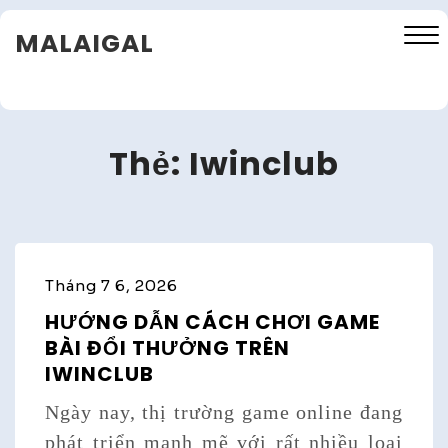
Skip
MALAIGAL
to
content
Close
Menu
Thẻ:
Iwinclub
Tháng 7 6, 2026
HƯỚNG DẪN CÁCH CHƠI GAME
BÀI ĐỔI THƯỞNG TRÊN
IWINCLUB
Ngày nay, thị trường game online đang
phát triển mạnh mẽ với rất nhiều loại