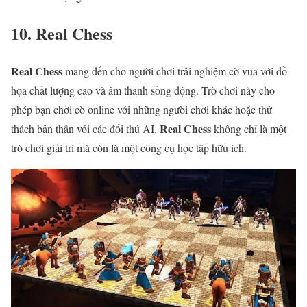
10. Real Chess
Real Chess
mang đến cho người chơi trải nghiệm cờ vua với đồ
họa chất lượng cao và âm thanh sống động. Trò chơi này cho
phép bạn chơi cờ online với những người chơi khác hoặc thử
Real Chess
thách bản thân với các đối thủ AI.
không chỉ là một
trò chơi giải trí mà còn là một công cụ học tập hữu ích.