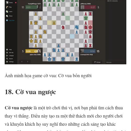
Ảnh minh họa game cờ vua: Cờ vua bốn người
18. Cờ vua ngược
Cờ vua ngược
là một trò chơi thú vị, nơi bạn phải tìm cách thua
thay vì thắng. Điều này tạo ra một thử thách mới cho người chơi
và khuyến khích họ suy nghĩ theo những cách sáng tạo khác