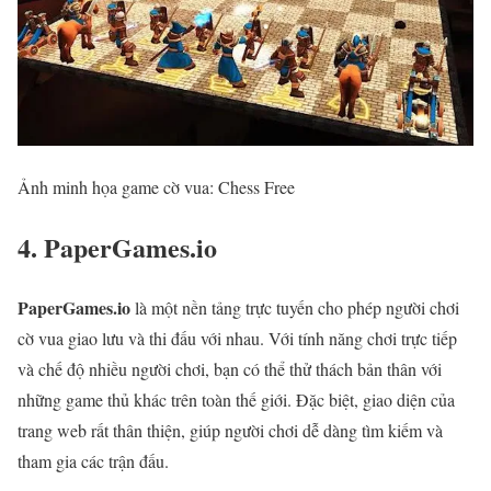
Ảnh minh họa game cờ vua: Chess Free
4. PaperGames.io
PaperGames.io
là một nền tảng trực tuyến cho phép người chơi
cờ vua giao lưu và thi đấu với nhau. Với tính năng chơi trực tiếp
và chế độ nhiều người chơi, bạn có thể thử thách bản thân với
những game thủ khác trên toàn thế giới. Đặc biệt, giao diện của
trang web rất thân thiện, giúp người chơi dễ dàng tìm kiếm và
tham gia các trận đấu.