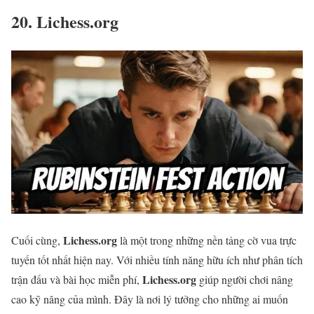
20. Lichess.org
Lichess.org
Cuối cùng,
là một trong những nền tảng cờ vua trực
tuyến tốt nhất hiện nay. Với nhiều tính năng hữu ích như phân tích
Lichess.org
trận đấu và bài học miễn phí,
giúp người chơi nâng
cao kỹ năng của mình. Đây là nơi lý tưởng cho những ai muốn