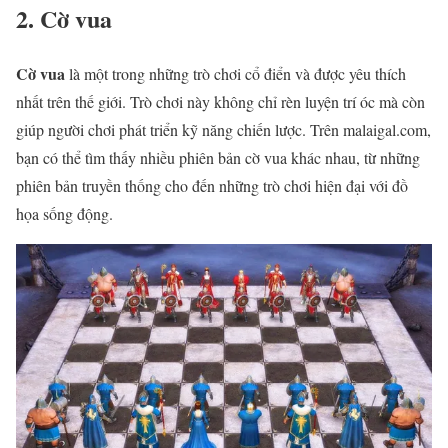
2. Cờ vua
Cờ vua
là một trong những trò chơi cổ điển và được yêu thích
nhất trên thế giới. Trò chơi này không chỉ rèn luyện trí óc mà còn
giúp người chơi phát triển kỹ năng chiến lược. Trên malaigal.com,
bạn có thể tìm thấy nhiều phiên bản cờ vua khác nhau, từ những
phiên bản truyền thống cho đến những trò chơi hiện đại với đồ
họa sống động.