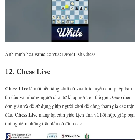
Ảnh minh họa game cờ vua: DroidFish Chess
12. Chess Live
Chess Live
là một nền tảng chơi cờ vua trực tuyến cho phép bạn
thi đấu với những người chơi từ khắp nơi trên thế giới. Giao diện
đơn giản và dễ sử dụng giúp người chơi dễ dàng tham gia các trận
Chess Live
đấu.
mang lại cảm giác kịch tính và hồi hộp, giúp bạn
trải nghiệm những trận đấu cờ đỉnh cao.