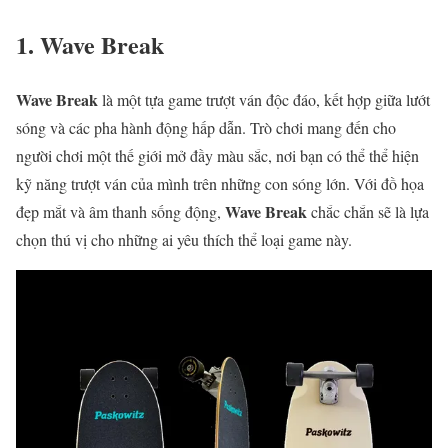
1. Wave Break
Wave Break
là một tựa game trượt ván độc đáo, kết hợp giữa lướt
sóng và các pha hành động hấp dẫn. Trò chơi mang đến cho
người chơi một thế giới mở đầy màu sắc, nơi bạn có thể thể hiện
kỹ năng trượt ván của mình trên những con sóng lớn. Với đồ họa
Wave Break
đẹp mắt và âm thanh sống động,
chắc chắn sẽ là lựa
chọn thú vị cho những ai yêu thích thể loại game này.