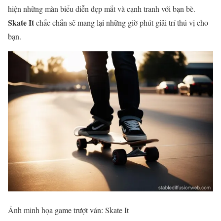
hiện những màn biểu diễn đẹp mắt và cạnh tranh với bạn bè.
Skate It
chắc chắn sẽ mang lại những giờ phút giải trí thú vị cho
bạn.
Ảnh minh họa game trượt ván: Skate It