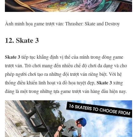
Ảnh minh họa game trượt ván: Thrasher: Skate and Destroy
12. Skate 3
Skate 3
tiếp tục khẳng định vị thế của mình trong dòng game
trượt ván. Trò chơi mang đến nhiều chế độ chơi đa dạng và cho
phép người chơi tạo ra những đội trượt ván riêng biệt. Với hệ
Skate 3
thống điều khiển linh hoạt và đồ họa tuyệt đẹp,
xứng
đáng là một trong những tựa game trượt ván hàng đầu hiện nay.