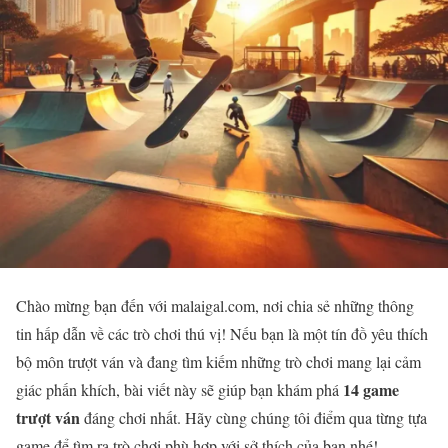
Chào mừng bạn đến với malaigal.com, nơi chia sẻ những thông
tin hấp dẫn về các trò chơi thú vị! Nếu bạn là một tín đồ yêu thích
bộ môn trượt ván và đang tìm kiếm những trò chơi mang lại cảm
14 game
giác phấn khích, bài viết này sẽ giúp bạn khám phá
trượt ván
đáng chơi nhất. Hãy cùng chúng tôi điểm qua từng tựa
game để tìm ra trò chơi phù hợp với sở thích của bạn nhé!