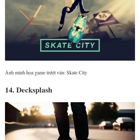
Ảnh minh họa game trượt ván: Skate City
14. Decksplash