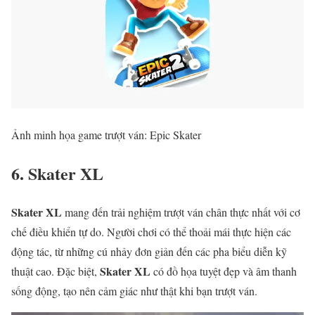
Ảnh minh họa game trượt ván: Epic Skater
6. Skater XL
Skater XL
mang đến trải nghiệm trượt ván chân thực nhất với cơ
chế điều khiển tự do. Người chơi có thể thoải mái thực hiện các
động tác, từ những cú nhảy đơn giản đến các pha biểu diễn kỹ
Skater XL
thuật cao. Đặc biệt,
có đồ họa tuyệt đẹp và âm thanh
sống động, tạo nên cảm giác như thật khi bạn trượt ván.