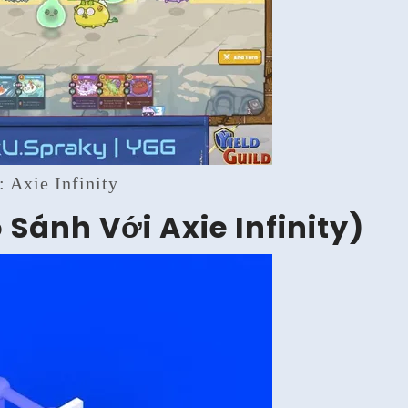
 Axie Infinity
 Sánh Với Axie Infinity)