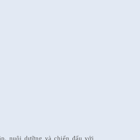
ập, nuôi dưỡng và chiến đấu với