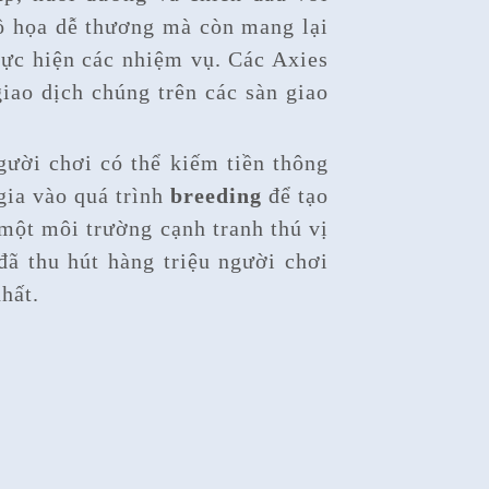
đồ họa dễ thương mà còn mang lại
hực hiện các nhiệm vụ. Các Axies
iao dịch chúng trên các sàn giao
gười chơi có thể kiếm tiền thông
gia vào quá trình
breeding
để tạo
 một môi trường cạnh tranh thú vị
đã thu hút hàng triệu người chơi
hất.