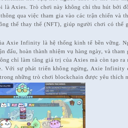
i là Axies. Trò chơi này không chỉ thu hút bởi 
 thông qua việc tham gia vào các trận chiến và t
ng thể thay thế (NFT), giúp người chơi có thể g
a Axie Infinity là hệ thống kinh tế bền vững. N
rận đấu, hoàn thành nhiệm vụ hàng ngày, và tham 
ng chỉ làm tăng giá trị của Axies mà còn tạo ra
 Với sự phát triển không ngừng, Axie Infinity 
t trong những trò chơi blockchain được yêu thích n