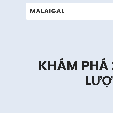
Skip
MALAIGAL
to
content
KHÁM PHÁ 2
LƯỢ