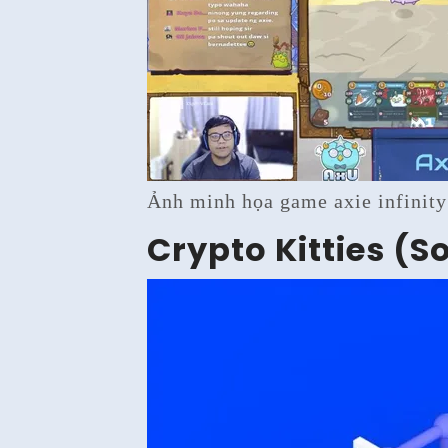
Ảnh minh họa game axie infinity:
Crypto Kitties (So