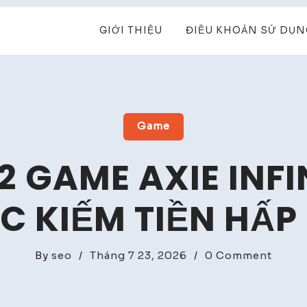
GIỚI THIỆU
ĐIỀU KHOẢN SỬ DỤN
Game
 GAME AXIE INFI
C KIẾM TIỀN HẤP
on
By
seo
/
Tháng 7 23, 2026
/
0 Comment
Khám
Phá