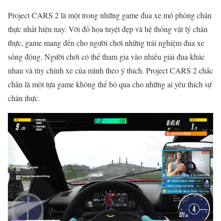
Project CARS 2 là một trong những game đua xe mô phỏng chân
thực nhất hiện nay. Với đồ họa tuyệt đẹp và hệ thống vật lý chân
thực, game mang đến cho người chơi những trải nghiệm đua xe
sống động. Người chơi có thể tham gia vào nhiều giải đua khác
nhau và tùy chỉnh xe của mình theo ý thích. Project CARS 2 chắc
chắn là một tựa game không thể bỏ qua cho những ai yêu thích sự
chân thực.