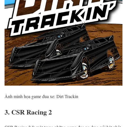
Ảnh minh họa game đua xe: Dirt Trackin
3. CSR Racing 2