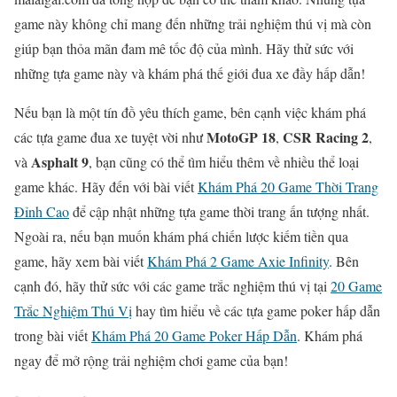
game này không chỉ mang đến những trải nghiệm thú vị mà còn
giúp bạn thỏa mãn đam mê tốc độ của mình. Hãy thử sức với
những tựa game này và khám phá thế giới đua xe đầy hấp dẫn!
Nếu bạn là một tín đồ yêu thích game, bên cạnh việc khám phá
MotoGP 18
CSR Racing 2
các tựa game đua xe tuyệt vời như
,
,
Asphalt 9
và
, bạn cũng có thể tìm hiểu thêm về nhiều thể loại
game khác. Hãy đến với bài viết
Khám Phá 20 Game Thời Trang
Đỉnh Cao
để cập nhật những tựa game thời trang ấn tượng nhất.
Ngoài ra, nếu bạn muốn khám phá chiến lược kiếm tiền qua
game, hãy xem bài viết
Khám Phá 2 Game Axie Infinity
. Bên
cạnh đó, hãy thử sức với các game trắc nghiệm thú vị tại
20 Game
Trắc Nghiệm Thú Vị
hay tìm hiểu về các tựa game poker hấp dẫn
trong bài viết
Khám Phá 20 Game Poker Hấp Dẫn
. Khám phá
ngay để mở rộng trải nghiệm chơi game của bạn!