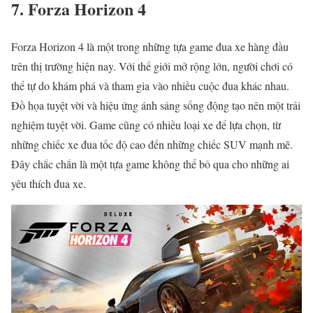
7. Forza Horizon 4
Forza Horizon 4 là một trong những tựa game đua xe hàng đầu
trên thị trường hiện nay. Với thế giới mở rộng lớn, người chơi có
thể tự do khám phá và tham gia vào nhiều cuộc đua khác nhau.
Đồ họa tuyệt vời và hiệu ứng ánh sáng sống động tạo nên một trải
nghiệm tuyệt vời. Game cũng có nhiều loại xe để lựa chọn, từ
những chiếc xe đua tốc độ cao đến những chiếc SUV mạnh mẽ.
Đây chắc chắn là một tựa game không thể bỏ qua cho những ai
yêu thích đua xe.