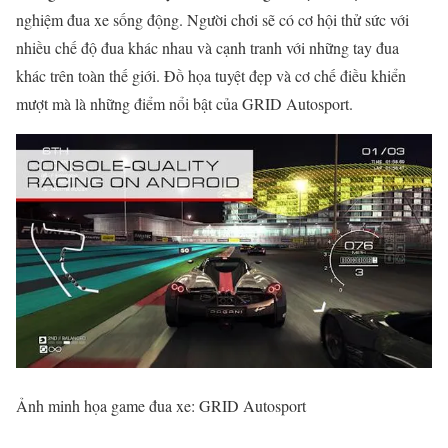
nghiệm đua xe sống động. Người chơi sẽ có cơ hội thử sức với
nhiều chế độ đua khác nhau và cạnh tranh với những tay đua
khác trên toàn thế giới. Đồ họa tuyệt đẹp và cơ chế điều khiển
mượt mà là những điểm nổi bật của GRID Autosport.
Ảnh minh họa game đua xe: GRID Autosport