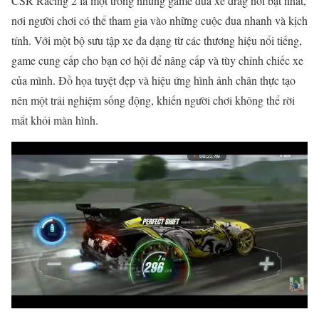
CSR Racing 2 là một trong những game đua xe drag nổi bật nhất,
nơi người chơi có thể tham gia vào những cuộc đua nhanh và kịch
tính. Với một bộ sưu tập xe đa dạng từ các thương hiệu nổi tiếng,
game cung cấp cho bạn cơ hội để nâng cấp và tùy chỉnh chiếc xe
của mình. Đồ họa tuyệt đẹp và hiệu ứng hình ảnh chân thực tạo
nên một trải nghiệm sống động, khiến người chơi không thể rời
mắt khỏi màn hình.