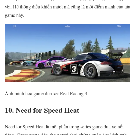
vời. Hệ thống điều khiển mượt mà cũng là một điểm mạnh của tựa
game này.
Ảnh minh họa game đua xe: Real Racing 3
10. Need for Speed Heat
Need for Speed Heat là một phần trong series game đua xe nổi
tiếng. Game mang đến cho người chơi những cuộc đua kịch tính