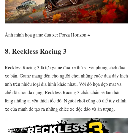
Ảnh minh họa game đua xe: Forza Horizon 4
8. Reckless Racing 3
Reckless Racing 3 là tựa game đua xe thú vị với phong cách đua
xe bẩn. Game mang đến cho người chơi những cuộc đua đầy kịch
tính trên nhiều loại địa hình khác nhau. Với đồ họa đẹp mắt và
chế độ chơi đa dạng, Reckless Racing 3 chắc chắn sẽ làm hài
lòng những ai yêu thích tốc độ. Người chơi cũng có thể tùy chỉnh
xe của mình để tạo ra những chiếc xe độc đáo và ấn tượng.