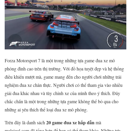
Forza Motorsport 7 là một trong những tựa game đua xe mô
phỏng đỉnh cao trên thị trường. Với đồ họa tuyệt đẹp và hệ thống
điều khiển mượt mà, game mang đến cho người chơi những trải
nghiệm đua xe chân thực. Người chơi có thể tham gia vào nhiều
giải đua khác nhau và tùy chỉnh xe của mình theo ý thích. Đây
chắc chắn là một trong những tựa game không thể bỏ qua cho
những ai yêu thích thể loại đua xe mô phỏng.
20 game đua xe hấp dẫn
Trên đây là danh sách
mà
malaigal.com đã tổng hợp để bạn có thể tham khảo. Những tựa