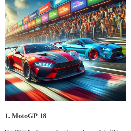
1. MotoGP 18